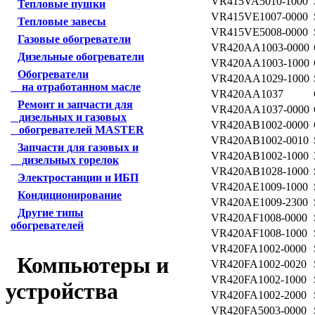
VR415VA5010-1000
Тепловые пушки
VR415VE1007-0000
Тепловые завесы
VR415VE5008-0000
Газовые обогреватели
VR420AA1003-0000
Дизельные обогреватели
VR420AA1003-1000
Обогреватели
VR420AA1029-1000
на отработанном масле
VR420AA1037
Ремонт и запчасти для
VR420AA1037-0000
дизельных и газовых
VR420AB1002-0000
обогревателей MASTER
VR420AB1002-0010
Запчасти для газовых и
VR420AB1002-1000
дизельных горелок
VR420AB1028-1000
Электростанции и ИБП
VR420AE1009-1000
Кондиционирование
VR420AE1009-2300
Другие типы
VR420AF1008-0000
обогревателей
VR420AF1008-1000
VR420FA1002-0000
Компьютеры и
VR420FA1002-0020
VR420FA1002-1000
устройства
VR420FA1002-2000
VR420FA5003-0000