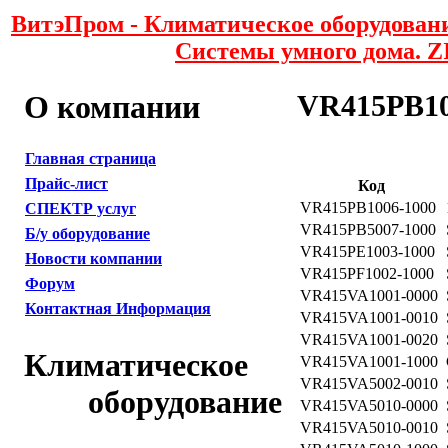
ВитэПром - Климатическое оборудовани
Системы умного дома. 
О компании
VR415PB10
Главная страница
Прайс-лист
Код
VR415PB1006-1000
СПЕКТР услуг
VR415PB5007-1000
Б/у оборудование
VR415PE1003-1000
Новости компании
VR415PF1002-1000
Форум
VR415VA1001-0000
Контактная Информация
VR415VA1001-0010
VR415VA1001-0020
Климатическое
VR415VA1001-1000
VR415VA5002-0010
оборудование
VR415VA5010-0000
VR415VA5010-0010